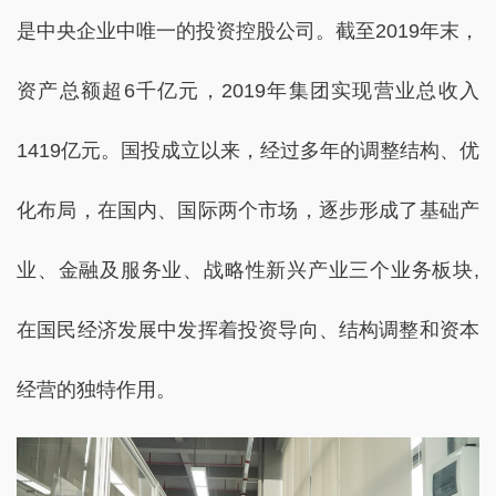
是中央企业中唯一的投资控股公司。截至2019年末，
资产总额超6千亿元，2019年集团实现营业总收入
1419亿元。国投成立以来，经过多年的调整结构、优
化布局，在国内、国际两个市场，逐步形成了基础产
业、金融及服务业、战略性新兴产业三个业务板块,
在国民经济发展中发挥着投资导向、结构调整和资本
经营的独特作用。