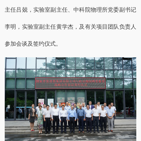
主任吕兢，实验室副主任、中科院物理所党委副书记
李明，实验室副主任黄学杰，及有关项目团队负责人
参加会谈及签约仪式。