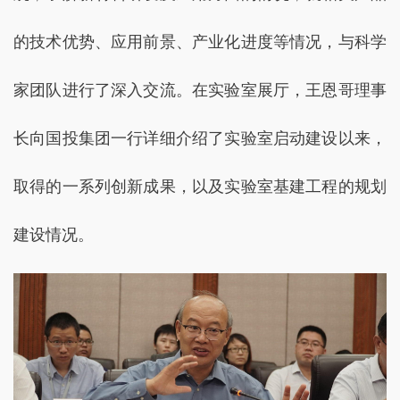
的技术优势、应用前景、产业化进度等情况，与科学
家团队进行了深入交流。在实验室展厅，王恩哥理事
长向国投集团一行详细介绍了实验室启动建设以来，
取得的一系列创新成果，以及实验室基建工程的规划
建设情况。