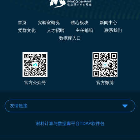
首页
实验室概况
核心板块
新闻中心
党群文化
人才招聘
主任邮箱
联系我们
数据库入口
官方公众号
官方微博
材料计算与数据库平台TDAP软件包