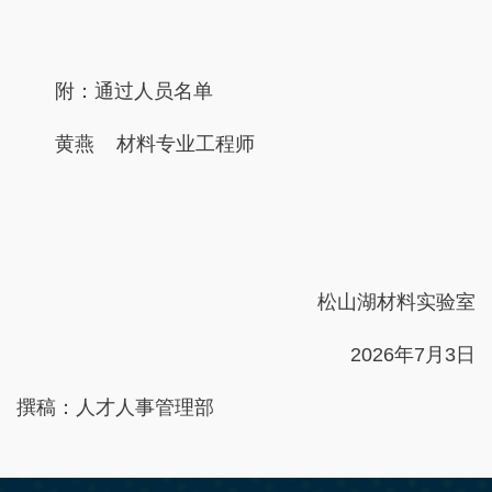
附：通过人员名单
黄燕 材料专业工程师
松山湖材料实验室
2026年7月3日
撰稿：人才人事管理部