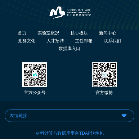
首页
实验室概况
核心板块
新闻中心
党群文化
人才招聘
主任邮箱
联系我们
数据库入口
官方公众号
官方微博
材料计算与数据库平台TDAP软件包