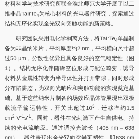
材料科学与技术研究所联合淮北师范大学开展了以二
维非晶TaIrTe
为核心材料的光电器件研究，探索通过
4
结构无序化实现全光双向突触功能的新策略。
研究团队采用电化学剥离方法，将TaIrTe
单晶制
4
备为非晶纳米片，平均厚度约2 nm，平均横向尺寸超
过50 µm，分散性优异且具备良好的空气稳定性（图
1）。结构无序化伴随碲空位形成与配位畸变，诱导
材料从金属性转变为半导体性并打开带隙，同时形成
分布陷阱态，为双向光响应和突触功能的实现奠定基
础。基于这些纳米片制备的场效应晶体管展现出双极
3
载流子输运特性，开关比超过10
，迁移率约1.5
2
-1
-1
cm
V
s
。同时，器件在光刺激下产生自供电、持
续的光电流响应。通过调控光波长（405 nm – 638
nm），器件表现出全光双向突触可塑性。即638 nm