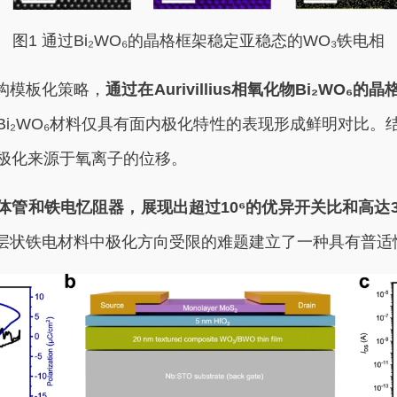
图1 通过Bi₂WO₆的晶格框架稳定亚稳态的WO₃铁电相
构模板化策略，
通过在Aurivillius相氧化物Bi₂WO
i₂WO₆材料仅具有面内极化特性的表现形成鲜明对比
电极化来源于氧离子的位移。
管和铁电忆阻器，展现出超过10⁶的优异开关比和高达3
层状铁电材料中极化方向受限的难题建立了一种具有普适