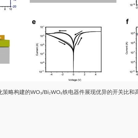
化策略构建的WO₃/Bi₂WO₆铁电器件展现优异的开关比