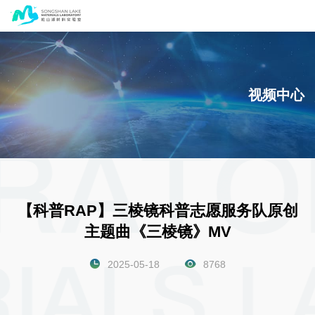
视频中心
【科普RAP】三棱镜科普志愿服务队原创
主题曲《三棱镜》MV
2025-05-18
8768