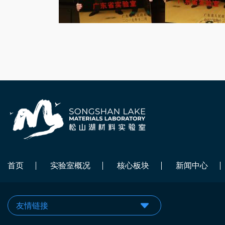
首页
实验室概况
核心板块
新闻中心