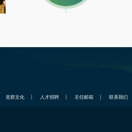
党群文化
人才招聘
主任邮箱
联系我们