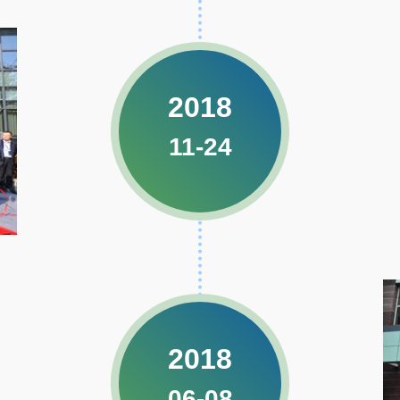
2018
11-24
2018
06-08