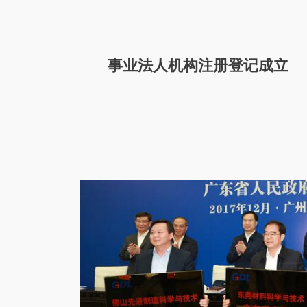
事业法人机构注册登记成立