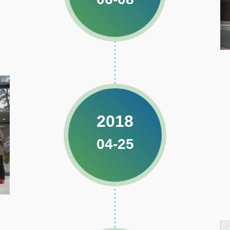
2018
04-25