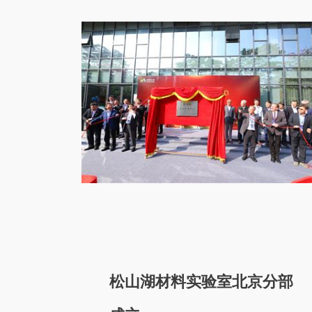
松山湖材料实验室北京分部