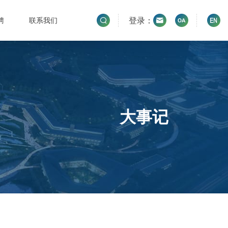
登录：
聘
联系我们
大事记