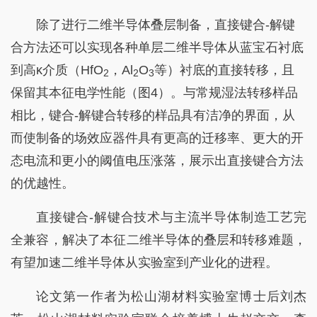
除了进行二维半导体叠层制备，直接键合-解键
合方法还可以实现各种单层二维半导体从蓝宝石衬底
到高κ介质（HfO
，Al
O
等）衬底的直接转移，且
2
2
3
保留其本征电学性能（图4）。与常规湿法转移样品
相比，键合-解键合转移的样品具有洁净的界面，从
而使制备的场效应器件具有更高的迁移率、更大的开
态电流和更小的阈值电压涨落，展示出直接键合方法
的优越性。
直接键合-解键合技术与主流半导体制造工艺完
全兼容，解决了本征二维半导体的叠层和转移难题，
有望加速二维半导体从实验室到产业化的进程。
论文第一作者为松山湖材料实验室博士后刘杰