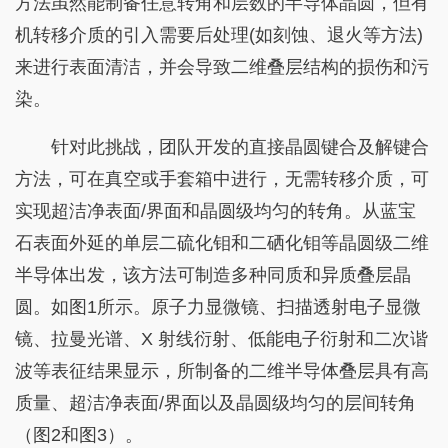
方法虽然能制备任意转角和层数的半导体晶圆，但有
机转移介质的引入需要后处理(如刻蚀、退火等方法)
来进行表面清洁，并会导致二维叠层结构的损伤和污
染。
针对此挑战，团队开发的直接晶圆键合及解键合
方法，可在真空或手套箱中进行，无需转移介质，可
实现超洁净表面/界面和晶圆级均匀的转角。从蓝宝
石表面外延的单层二硫化钼和二硒化钼等晶圆级二维
半导体出发，该方法可制造多种同质和异质叠层晶
圆。如图1所示。原子力显微镜、扫描透射电子显微
镜、拉曼光谱、X 射线衍射、低能电子衍射和二次谐
波等表征结果显示，所制备的二维半导体叠层具有高
质量、超洁净表面/界面以及晶圆级均匀的层间转角
（图2和图3）。